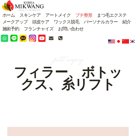
内
容
ホーム
スキンケア
アートメイク
プチ整形
まつ毛エクステ
を
メークアップ
頭皮ケア
ワックス脱毛
パーソナルカラー
紹介
ス
施術予約
フランチャイズ
お問い合わせ
キ
ッ
プ
putit surgery
フィラー、ボトッ
クス、糸リフト