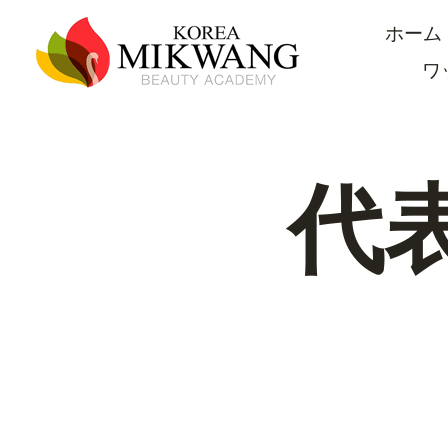
内
ホーム
容
を
ワ
ス
キ
ッ
プ
代