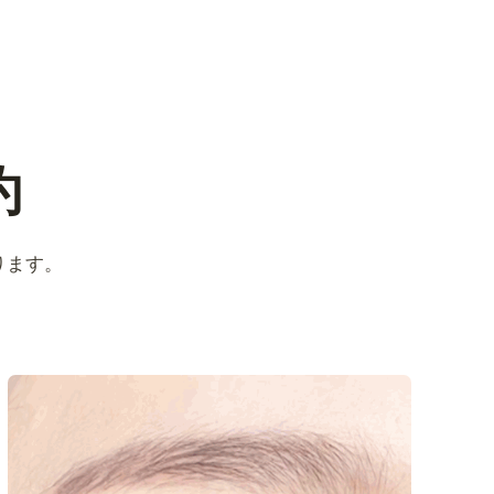
約
ります。