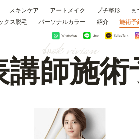
スキンケア
アートメイク
プチ整形
ま
ックス脱毛
パーソナルカラー
紹介
施術予
WhatsApp
Line
KaKaoTalk
book vivian
表講師施術